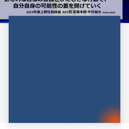
CULTURE 37
野心的な目標の宣言とひたむきな
行動で、自分自身の可能性の蓋を
開けていく ｜2023年度上期社...
中井 健太（なかい けんた）（PR TIMES 第二営業本
部副部長）
DATE:2024.01.17
セールス
新卒 総合職
社員インタビュー
PR TIMES