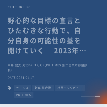
CULTURE 37
野心的な目標の宣言と
ひたむきな行動で、自
分自身の可能性の蓋を
開けていく ｜2023年度
上期社員総会受賞イン
中井 健太（なかい けんた）（PR TIMES 第二営業本部副部
タビュー #PR
長）
DATE:2024.01.17
TIMESな人たち
セールス
新卒 総合職
社員インタビュー
PR TIMES